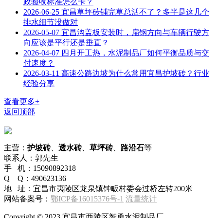
政验收标准怎么卡？
2026-06-25
宜昌草坪砖铺完草总活不了？多半是这几个
排水细节没做对
2026-05-07
宜昌沟盖板安装时，扁钢方向与车辆行驶方
向应该是平行还是垂直？
2026-04-07
四月开工热，水泥制品厂如何平衡品质与交
付速度？
2026-03-11
高速公路边坡为什么常用宜昌护坡砖？行业
经验分享
查看更多+
返回顶部
主营：
护坡砖
、
透水砖
、
草坪砖
、
路沿石
等
联系人：郭先生
手 机：15090892318
Q Q：490623136
地 址：宜昌市夷陵区龙泉镇钟畈村委会过桥左转200米
网站备案号：
鄂ICP备16015376号-1
流量统计
Copyright © 2023 宜昌市西陵区智勇水泥制品厂