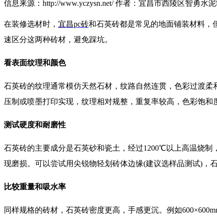
信息来源：http://www.yczysn.net/ 作者：宜昌市西陵区智勇水
在装修选材时，
宜昌pc砖
和石英砖都是常见的地面铺装材料，
速区分这两种砖材，避免踩坑。
看表面纹理和颜色
石英砖的纹理通常模仿天然石材，纹路自然连贯，色彩过渡柔
压制或喷墨打印实现，纹理相对规整，重复率较高，色彩饱和
测试硬度和耐磨性
石英砖的主要成分是石英砂和瓷土，经过1200℃以上高温烧制
现磨损。可以尝试用尖锐物轻划砖体边缘(建议选样品测试)，
比较重量和吸水率
同样规格的砖材，石英砖密度更高，手感更沉。例如600×600mm