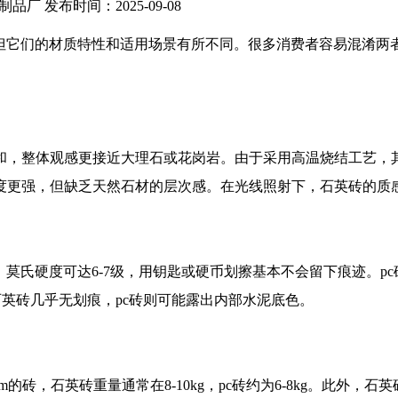
泥制品厂 发布时间：2025-09-08
但它们的材质特性和适用场景有所不同。很多消费者容易混淆两
和，整体观感更接近大理石或花岗岩。由于采用高温烧结工艺，其
度更强，但缺乏天然石材的层次感。在光线照射下，石英砖的质感
，莫氏硬度可达6-7级，用钥匙或硬币划擦基本不会留下痕迹。p
石英砖几乎无划痕，pc砖则可能露出内部水泥底色。
的砖，石英砖重量通常在8-10kg，pc砖约为6-8kg。此外，石