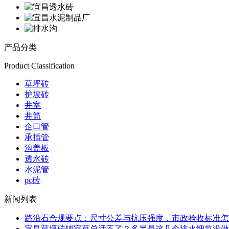
产品分类
Product Classification
草坪砖
护坡砖
井室
井筒
企口管
承插管
沟盖板
透水砖
水泥管
pc砖
新闻列表
路沿石合规要点：尺寸公差与抗压强度，市政验收标准怎
宜昌草坪砖铺完草总活不了？多半是这几个排水细节没做