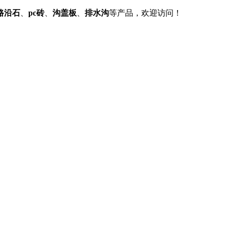
路沿石
、
pc砖
、
沟盖板
、
排水沟
等产品，欢迎访问！